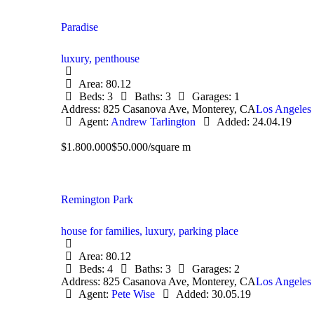
Paradise
luxury,
penthouse
Area:
80.12
Beds:
3
Baths:
3
Garages:
1
Address:
825 Casanova Ave, Monterey, CA
Los Angeles
Agent:
Andrew Tarlington
Added:
24.04.19
$1.800.000
$50.000/square m
Remington Park
house for families,
luxury,
parking place
Area:
80.12
Beds:
4
Baths:
3
Garages:
2
Address:
825 Casanova Ave, Monterey, CA
Los Angeles
Agent:
Pete Wise
Added:
30.05.19