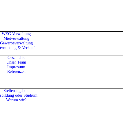
Startseite
Unser Service
Über Uns
Kontakt
WEG Verwaltung
Kundenportale Und Downloads
Mietverwaltung
Gewerbeverwaltung
Karriere
ermietung & Verkauf
Geschichte
Unser Team
Impressum
Referenzen
Stellenangebote
sbildung oder Studium
Warum wir?