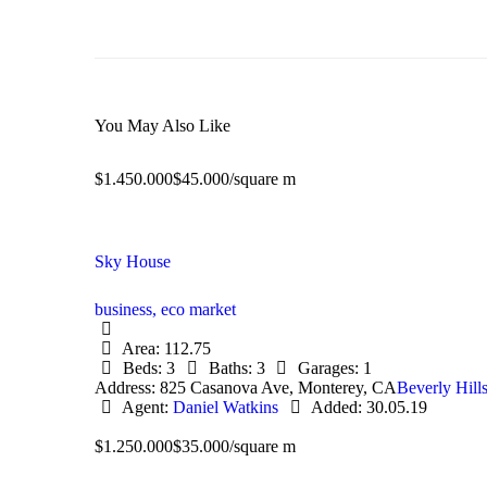
You May Also Like
$1.450.000
$45.000/square m
Sky House
business,
eco market
Area:
112.75
Beds:
3
Baths:
3
Garages:
1
Address:
825 Casanova Ave, Monterey, CA
Beverly Hill
Agent:
Daniel Watkins
Added:
30.05.19
$1.250.000
$35.000/square m