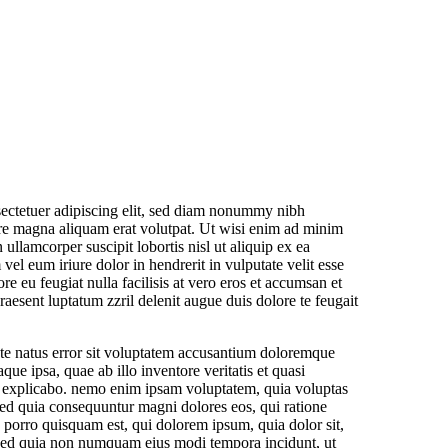
ectetuer adipiscing elit, sed diam nonummy nibh
ore magna aliquam erat volutpat. Ut wisi enim ad minim
 ullamcorper suscipit lobortis nisl ut aliquip ex ea
l eum iriure dolor in hendrerit in vulputate velit esse
re eu feugiat nulla facilisis at vero eros et accumsan et
raesent luptatum zzril delenit augue duis dolore te feugait
ste natus error sit voluptatem accusantium doloremque
ue ipsa, quae ab illo inventore veritatis et quasi
t, explicabo. nemo enim ipsam voluptatem, quia voluptas
, sed quia consequuntur magni dolores eos, qui ratione
 porro quisquam est, qui dolorem ipsum, quia dolor sit,
t, sed quia non numquam eius modi tempora incidunt, ut