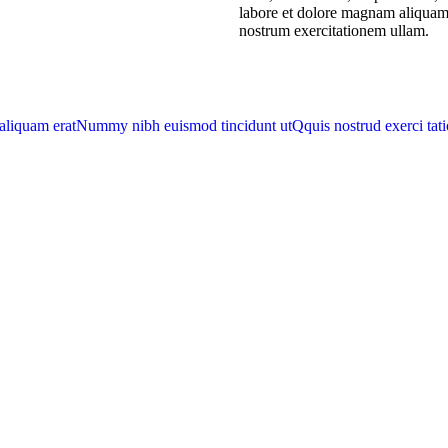
labore et dolore magnam aliquam
nostrum exercitationem ullam.
aliquam erat
Nummy nibh euismod tincidunt ut
Qquis nostrud exerci tat