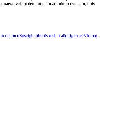
 quaerat voluptatem. ut enim ad minima veniam, quis
ion ullamco
Suscipit lobortis nisl ut aliquip ex ea
Vlutpat.