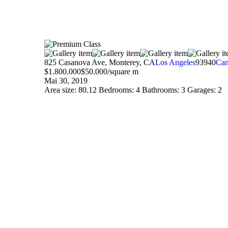
825 Casanova Ave, Monterey, CA
Los Angeles
93940
Can
$1.800.000
$50.000/square m
Mai 30, 2019
Area size:
80.12
Bedrooms:
4
Bathrooms:
3
Garages:
2