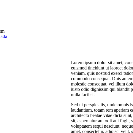
ada
Lorem ipsum dolor sit amet, cons
euismod tincidunt ut laoreet dol
veniam, quis nostrud exerci tation
commodo consequat. Duis autem ve
molestie consequat, vel illum dolo
iusto odio dignissim qui blandit p
nulla facilisi.
Sed ut perspiciatis, unde omnis i
laudantium, totam rem aperiam eaq
architecto beatae vitae dicta sun
sit, aspernatur aut odit aut fugit
voluptatem sequi nesciunt, neque
amet, consectetur, adipisci veli