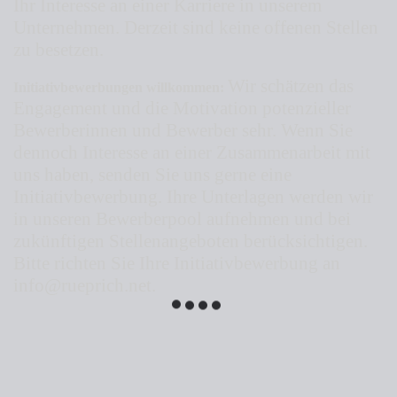
Ihr Interesse an einer Karriere in unserem
Unternehmen. Derzeit sind keine offenen Stellen
zu besetzen.
Wir schätzen das
Initiativbewerbungen willkommen:
Engagement und die Motivation potenzieller
Bewerberinnen und Bewerber sehr. Wenn Sie
dennoch Interesse an einer Zusammenarbeit mit
uns haben, senden Sie uns gerne eine
Initiativbewerbung. Ihre Unterlagen werden wir
in unseren Bewerberpool aufnehmen und bei
zukünftigen Stellenangeboten berücksichtigen.
Bitte richten Sie Ihre Initiativbewerbung an
info@rueprich.net.