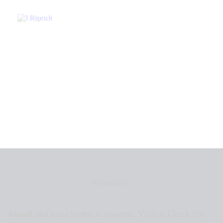
Startseite
Unser Service
Über Uns
Kontakt
Kundenportale Und Downloads
Stellenangebote
Karriere
Finden Sie alle aktuellen Stellenangebote bei uns.
Wir suchen...
Vielen Dank für
Aktuell sind keine Stellen zu besetzen: