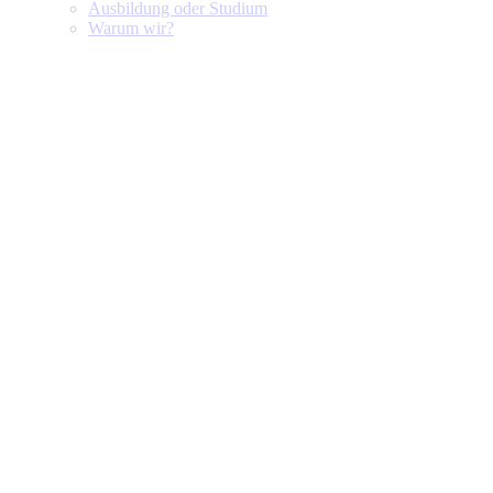
Ausbildung oder Studium
Warum wir?
Mietverwaltung
Das Vermieten von Wohnungen ist ein ,,Nehmen und
Geben“, dass nur durch die vertrauensvolle
Zusammenarbeit des Menschen funktioniert.