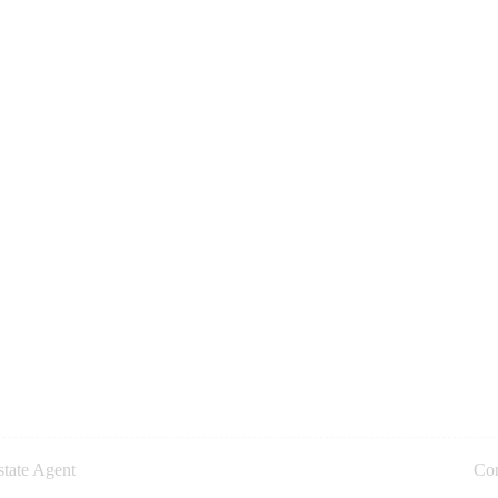
state Agent
Con