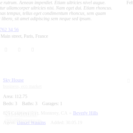
e rutrum. Aenean imperdiet. Etiam ultricies nivel augue.
Feh
tur ullamcorper ultricies nisi. Nam eget dui. Etiam rhoncus.
as tempus, tellus eget condimentum rhoncus, sem quam
 libero, sit amet adipiscing sem neque sed ipsum.
762 34 56
 Main street, Paris, France
Sky House
business,
eco market
Area:
112.75
Beds:
3
Baths:
3
Garages:
1
$1.450.000
825 Casanova Ave, Monterey, CA
Beverly Hills
$45.000/square m
Agent:
Daniel Watkins
Added:
30.05.19