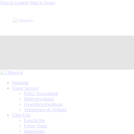
Skip to content
Skip to footer
Startseite
Unser Service
WEG Verwaltung
Mietverwaltung
Gewerbeverwaltung
Vermietung & Verkauf
Über Uns
Geschichte
Unser Team
Impressum