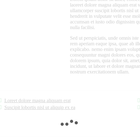
laoreet dolore magna aliquam erat v
ullamcorper suscipit lobortis nisl 
hendrerit in vulputate velit esse mol
accumsan et iusto odio dignissim qui
nulla facilisi.
Sed ut perspiciatis, unde omnis ist
rem aperiam eaque ipsa, quae ab illo 
explicabo. nemo enim ipsam voluptat
consequuntur magni dolores eos, qu
dolorem ipsum, quia dolor sit, amet
incidunt, ut labore et dolore magn
nostrum exercitationem ullam.
Loreet dolore magna aliquam erat
Suscipit lobortis nisl ut aliquip ex ea