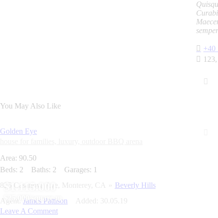
Quisqu
Curabi
Maecen
semper
+40 
123,
You May Also Like
Golden Eye
house for families,
luxury,
outdoor BBQ arena
Area:
90.50
Beds:
2
Baths:
2
Garages:
1
$1.115.000
825 Casanova Ave, Monterey, CA
Beverly Hills
$25.000/square m
Agent:
James Pattison
Added:
30.05.19
Leave A Comment