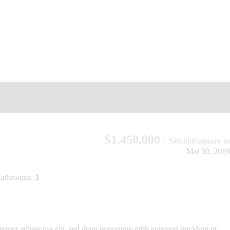
$1.450.000
$40.000/square m
Mai 30, 2019
athrooms:
3
tetuer adipiscing elit, sed diam nonummy nibh euismod tincidunt ut