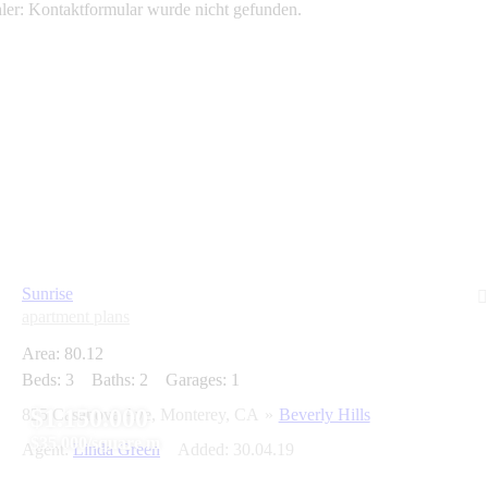
ler:
Kontaktformular wurde nicht gefunden.
Sunrise
apartment plans
Area:
80.12
Beds:
3
Baths:
2
Garages:
1
$1.150.000
825 Casanova Ave, Monterey, CA
Beverly Hills
$35.000/square m
Agent:
Linda Green
Added:
30.04.19