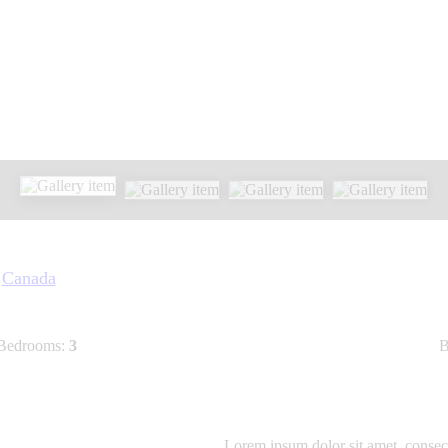
Canada
Bedrooms:
3
B
Lorem ipsum dolor sit amet, consec