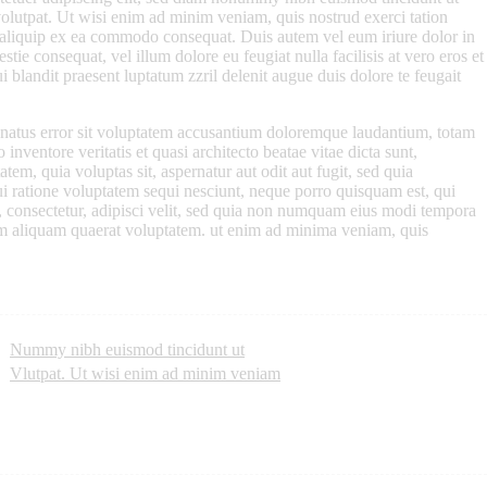
olutpat. Ut wisi enim ad minim veniam, quis nostrud exerci tation
ut aliquip ex ea commodo consequat. Duis autem vel eum iriure dolor in
estie consequat, vel illum dolore eu feugiat nulla facilisis at vero eros et
 blandit praesent luptatum zzril delenit augue duis dolore te feugait
e natus error sit voluptatem accusantium doloremque laudantium, totam
inventore veritatis et quasi architecto beatae vitae dicta sunt,
em, quia voluptas sit, aspernatur aut odit aut fugit, sed quia
i ratione voluptatem sequi nesciunt, neque porro quisquam est, qui
, consectetur, adipisci velit, sed quia non numquam eius modi tempora
am aliquam quaerat voluptatem. ut enim ad minima veniam, quis
Nummy nibh euismod tincidunt ut
Vlutpat. Ut wisi enim ad minim veniam