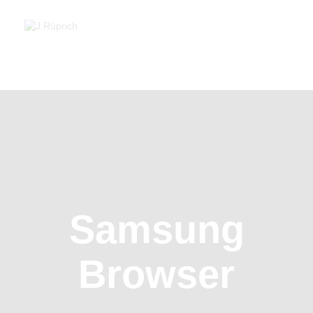
Startseite
Unser Service
Über Uns
Kontakt
Kundenportale Und Download
Karriere
Samsung
Browser