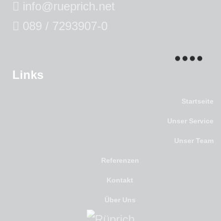
info@rueprich.net
089 / 7293907-0
Links
Startseite
Unser Service
Unser Team
Referenzen
Kontakt
Über Uns