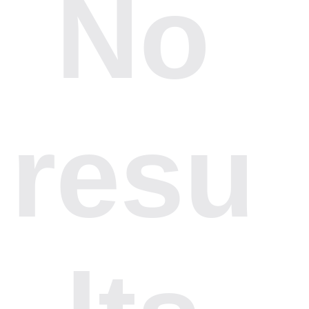
No
resu