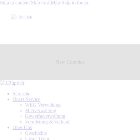
Skip to content
Skip to sidebar
Skip to footer
New Complex
Startseite
Unser Service
WEG Verwaltung
Mietverwaltung
Gewerbeverwaltung
Vermietung & Verkauf
Über Uns
Geschichte
Unser Team